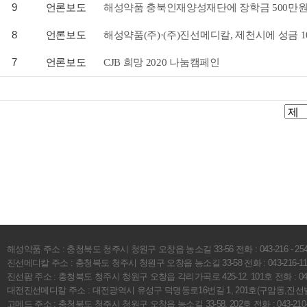
9
언론보도
해성약품 충북인재양성재단에 장학금 500만원
8
언론보도
해성약품(주)·(주)진선메디칼, 제천시에 성금 1
7
언론보도
CJB 희망 2020 나눔캠페인
해성약품 주소 : 충청북도 청주시 청원구 오창읍 농소길 33-56 전화 : 043-216 - 2541 팩스 :
진선메디칼 주소 : 충청북도 청주시 청원구 오창읍 농소길 33-58 전화 : 043-216-1112 팩
진선팜 주소 : 충청북도 청주시 청원구 오창읍 각리가곡로 425-12. 101호 전화 : 043-216
대전진선메디칼 주소 : 대전광역시 유성구 덕명동로16번길 1, 201호(구암동,진선빌A) 전화 
고메드 주소 : 충청북도 청주시 청원구 오창읍 농소길 33-58, 202호 전화 : 043-210-418