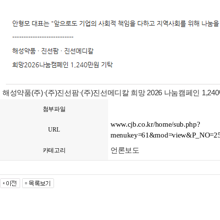
해성약품(주)·(주)진선팜·(주)진선메디칼 희망 2026 나눔캠페인 1,24
첨부파일
www.cjb.co.kr/home/sub.php?
URL
menukey=61&mod=view&P_NO=
언론보도
카테고리