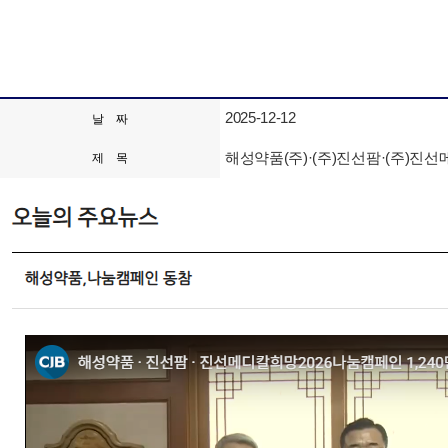
2025-12-12
날 짜
해성약품(주)·(주)진선팜·(주)진선메
제 목