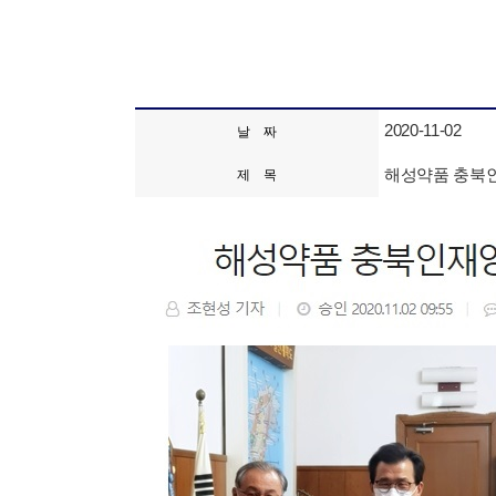
2020-11-02
날 짜
해성약품 충북인
제 목